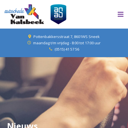
Pottenbakkersstraat 7, 8601WS Sneek
maandag t/m vrijdag - 8:00 tot 17:00 uur
(0515) 41 57 56
phone
Nieuws