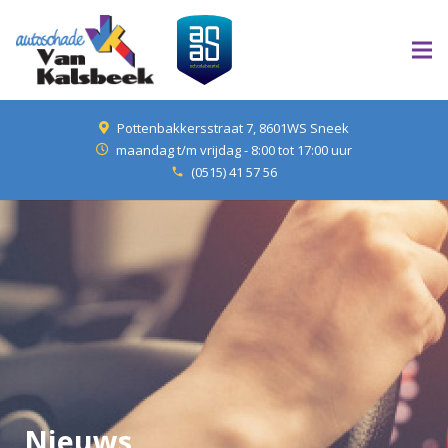
Pottenbakkersstraat 7, 8601WS Sneek
maandag t/m vrijdag - 8:00 tot 17:00 uur
(0515) 41 57 56
phone
Nieuws