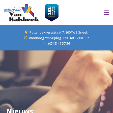
Pottenbakkersstraat 7, 8601WS Sneek
maandag t/m vrijdag - 8:00 tot 17:00 uur
(0515) 41 57 56
phone
Nieuws