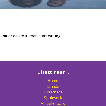
dit or delete it, then start writing!
Direct naar...
Home
Schade
Ruitschade
Spuitwerk
Verzekeraars