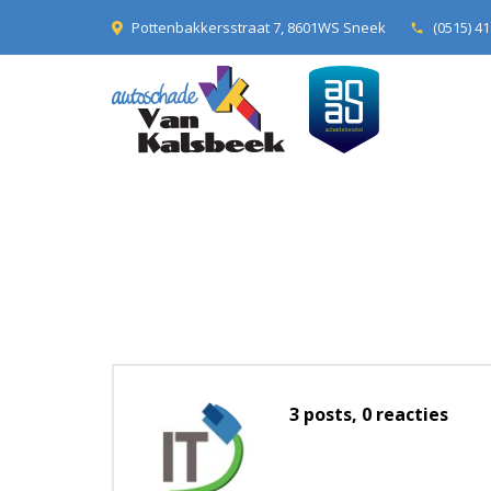
Pottenbakkersstraat 7, 8601WS Sneek
(0515) 41
phone
3 posts, 0
reacties