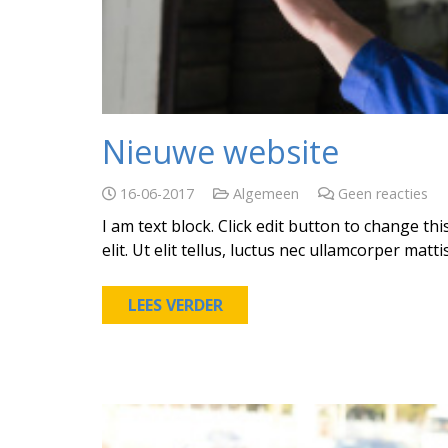
Nieuwe website
16-06-2017
Algemeen
Geen reacties
I am text block. Click edit button to change th
elit. Ut elit tellus, luctus nec ullamcorper matt
LEES VERDER