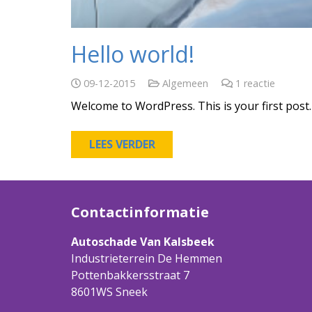
Hello world!
09-12-2015
Algemeen
1
reactie
Welcome to WordPress. This is your first post. E
LEES VERDER
Contactinformatie
Autoschade Van Kalsbeek
Industrieterrein De Hemmen
Pottenbakkersstraat 7
8601WS Sneek