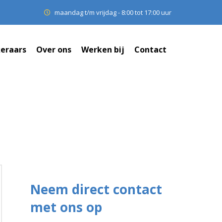
maandag t/m vrijdag - 8:00 tot 17:00 uur
eraars
Over ons
Werken bij
Contact
Neem direct contact
met ons op